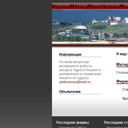
ГЛАВНАЯ
СТАТЬИ
ПРЕСС-РЕЛИЗЫ
Ф
Я ищу:
Информация
По всем вопросам
Мате
касающихся работы
ресурса Адреса Казани и
Главна
добавления в справочник
пишите по адресу
Фирм
addressrus@mail.ru
.
Со
Объявления
Вы
Последние фирмы
Последние ст
Отделение СФР по
Несоответстви