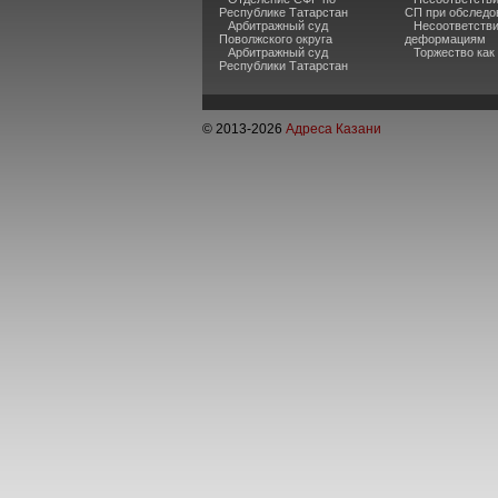
Республике Татарстан
СП при обследо
Арбитражный суд
Несоответстви
Поволжского округа
деформациям
Арбитражный суд
Торжество как
Республики Татарстан
© 2013-
2026
Адреса Казани