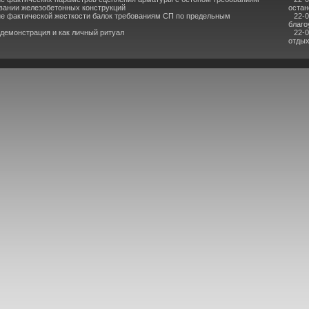
вании железобетонных конструкций
остан
е фактической жесткости балок требованиям СП по предельным
22-
благо
 демонстрация и как личный ритуал
22-
отдых