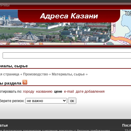
ИРМЫ
риалы, сырье
я страница
Производство
Материалы, сырье
ы раздела
ртировать по:
городу
названию
цене
e-mail
дате добавления
берите регион:
атьи
Посл
е фактических параметров сцепления арматуры с бетоном требованиям
22-