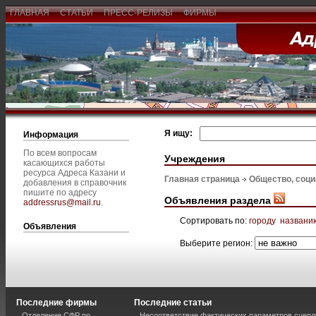
ГЛАВНАЯ
СТАТЬИ
ПРЕСС-РЕЛИЗЫ
ФИРМЫ
Я ищу:
Информация
По всем вопросам
Учреждения
касающихся работы
ресурса Адреса Казани и
Главная страница
Общество, соц
добавления в справочник
пишите по адресу
Объявления раздела
addressrus@mail.ru
.
Сортировать по:
городу
названи
Объявления
Выберите регион:
Последние фирмы
Последние статьи
Отделение СФР по
Несоответствие фактических параметров сцепл