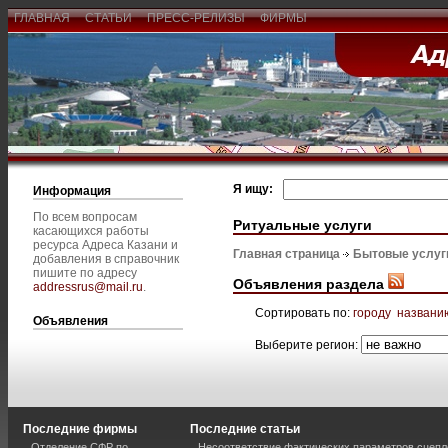
ГЛАВНАЯ
СТАТЬИ
ПРЕСС-РЕЛИЗЫ
ФИРМЫ
Я ищу:
Информация
По всем вопросам
Ритуальные услуги
касающихся работы
ресурса Адреса Казани и
Главная страница
Бытовые услуг
добавления в справочник
пишите по адресу
Объявления раздела
addressrus@mail.ru
.
Сортировать по:
городу
названи
Объявления
Выберите регион:
Последние фирмы
Последние статьи
Отделение СФР по
Несоответствие фактических параметров сцепл