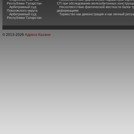
Республике Татарстан
СП при обследовании железобетонных конструкц
Арбитражный суд
Несоответствие фактической жесткости балок 
Поволжского округа
деформациям
Арбитражный суд
Торжество как демонстрация и как личный риту
Республики Татарстан
© 2013-
2026
Адреса Казани