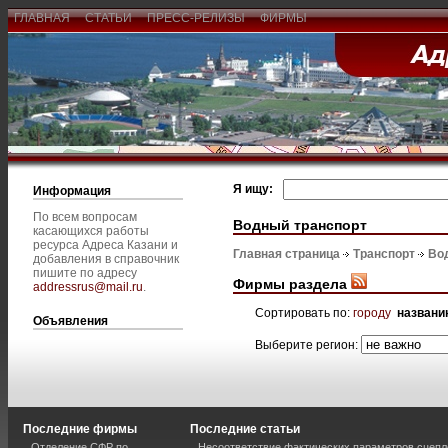
ГЛАВНАЯ
СТАТЬИ
ПРЕСС-РЕЛИЗЫ
ФИРМЫ
Я ищу:
Информация
По всем вопросам
Водный транспорт
касающихся работы
ресурса Адреса Казани и
Главная страница
Транспорт
Во
добавления в справочник
пишите по адресу
Фирмы раздела
addressrus@mail.ru
.
Сортировать по:
городу
названи
Объявления
Выберите регион:
Последние фирмы
Последние статьи
Отделение СФР по
Несоответствие фактических параметров сцепл