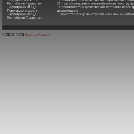
Республике Татарстан
СП при обследовании железобетонных конструкц
Арбитражный суд
Несоответствие фактической жесткости балок 
Поволжского округа
деформациям
Арбитражный суд
Торжество как демонстрация и как личный риту
Республики Татарстан
© 2013-
2026
Адреса Казани