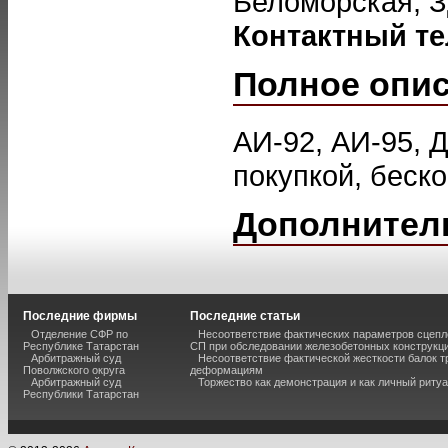
Беломорская, З
Контактный т
Полное опи
АИ-92, АИ-95, 
покупкой, беско
Дополнител
Последние фирмы
Последние статьи
Отделение СФР по
Несоответствие фактических параметров сцепл
Республике Татарстан
СП при обследовании железобетонных конструкц
Арбитражный суд
Несоответствие фактической жесткости балок 
Поволжского округа
деформациям
Арбитражный суд
Торжество как демонстрация и как личный риту
Республики Татарстан