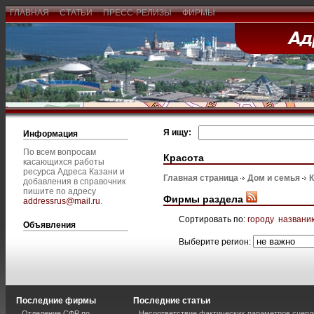
ГЛАВНАЯ
СТАТЬИ
ПРЕСС-РЕЛИЗЫ
ФИРМЫ
Я ищу:
Информация
По всем вопросам
Красота
касающихся работы
ресурса Адреса Казани и
Главная страница
Дом и семья
К
добавления в справочник
пишите по адресу
Фирмы раздела
addressrus@mail.ru
.
Сортировать по:
городу
названи
Объявления
Выберите регион:
Последние фирмы
Последние статьи
Отделение СФР по
Несоответствие фактических параметров сцепл