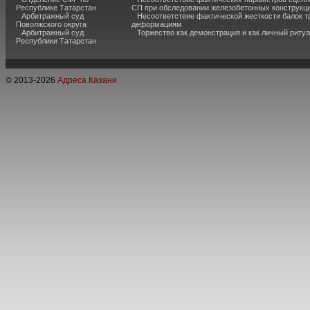
Республике Татарстан
СП при обследовании железобетонных конструкц
Арбитражный суд
Несоответствие фактической жесткости балок 
Поволжского округа
деформациям
Арбитражный суд
Торжество как демонстрация и как личный риту
Республики Татарстан
© 2013-
2026
Адреса Казани