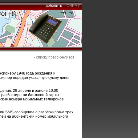
добавить
ФИРМУ
к списку пресс-релизов
в
енсионеру 1948 года рождения и
нсионер передал указанную сумму денег
дения. 29 апреля в районе 10.00
разблокировки банковской карты
нтские номера мобильных телефонов
фон SMS-сообщение о разблокировке трех
блей на абонентский номер мобильного