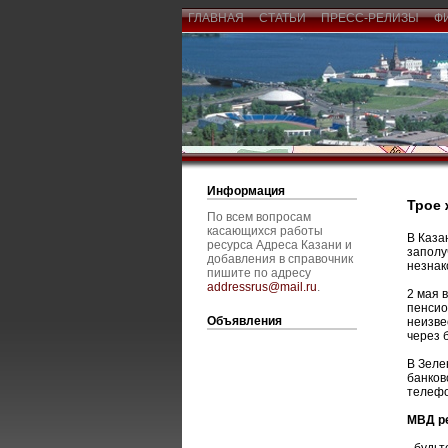
ГЛАВНАЯ
СТАТЬИ
ПРЕСС-РЕЛИЗЫ
Ф
Информация
Трое 
По всем вопросам
касающихся работы
В Каза
ресурса Адреса Казани и
заполу
добавления в справочник
незнак
пишите по адресу
addressrus@mail.ru
.
2 мая 
пенсио
Объявления
неизве
через 
В Зеле
банков
телефо
МВД р