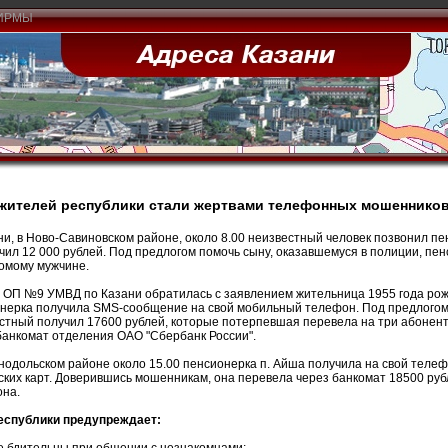
ИРМЫ
жителей республики стали жертвами телефонных мошеннико
ни, в Ново-Савиновском районе, около 8.00 неизвестный человек позвонил п
чил 12 000 рублей. Под предлогом помочь сыну, оказавшемуся в полиции, пе
омому мужчине.
в ОП №9 УМВД по Казани обратилась с заявлением жительница 1955 года рож
нерка получила SMS-сообщение на свой мобильный телефон. Под предлогом 
стный получил 17600 рублей, которые потерпевшая перевела на три абоне
банкомат отделения ОАО "Сбербанк России".
нодольском районе около 15.00 пенсионерка п. Айша получила на свой теле
ских карт. Доверившись мошенникам, она перевела через банкомат 18500 ру
на.
еспублики предупреждает: