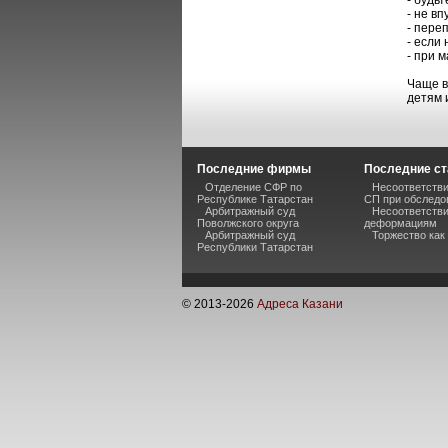
- будь
- не в
- пере
- если
- при 
Чаще в
детям 
Последние фирмы
Последние ст
Отделение СФР по
Несоответстви
Республике Татарстан
СП при обследо
Арбитражный суд
Несоответстви
Поволжского округа
деформациям
Арбитражный суд
Торжество как
Республики Татарстан
© 2013-
2026
Адреса Казани