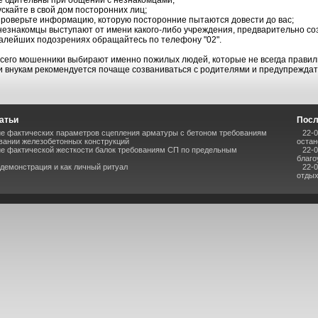
те бдительны при общении с незнакомцами;
пускайте в свой дом посторонних лиц;
проверьте информацию, которую посторонние пытаются довести до вас;
 незнакомцы выступают от имени какого-либо учреждения, предварительно со
малейших подозрениях обращайтесь по телефону "02".
сего мошенники выбирают именно пожилых людей, которые не всегда правиль
и внукам рекомендуется почаще созваниваться с родителями и предупреждат
атьи
Посл
е фактических параметров сцепления арматуры с бетоном требованиям
22-
вании железобетонных конструкций
остан
е фактической жесткости балок требованиям СП по предельным
22-
благо
 демонстрация и как личный ритуал
22-
отдых