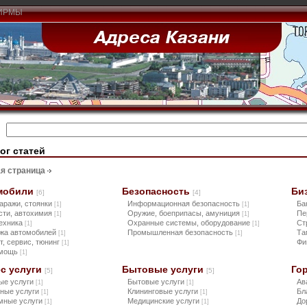
ИРМЫ
ог статей
я страница
мобили
Безопасность
Би
[6]
[4]
гаражи, стоянки
Информационная безопасность
Ба
[1]
[1]
сти, автохимия
Оружие, боеприпасы, амуниция
Пе
[1]
[1]
ехника
Охранные системы, оборудование
Ст
[1]
[1]
жа автомобилей
Промышленная безопасность
Та
[1]
[1]
т, сервис, тюнинг
Фи
[1]
омощь
[1]
с услуги
Бытовые услуги
Го
[5]
[5]
ые услуги
Бытовые услуги
Ав
[1]
[1]
ные услуги
Клининговые услуги
Бл
[1]
[1]
мные услуги
Медицинские услуги
До
[1]
[1]