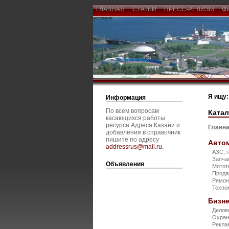
ГЛАВНАЯ
СТАТЬИ
ПРЕСС-РЕЛИЗЫ
Ф
Я ищу:
Информация
По всем вопросам
Катал
касающихся работы
ресурса Адреса Казани и
Главна
добавления в справочник
пишите по адресу
Авто
addressrus@mail.ru
.
АЗС, 
Запча
Объявления
Мотот
Прода
Ремон
Техп
Бизне
Делов
Охран
Рекла