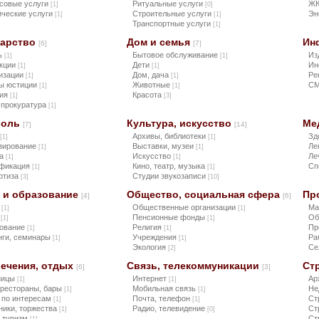
совые услуги
Ритуальные услуги
Ж
[1]
[0]
ческие услуги
Строительные услуги
Эн
[1]
[1]
Транспортные услуги
[1]
дарство
Дом и семья
Ин
[6]
[7]
ь
Бытовое обслуживание
Из
[1]
[1]
кции
Дети
Ин
[1]
[1]
изации
Дом, дача
Ре
[1]
[1]
ы юстиции
Животные
С
[1]
[1]
ция
Красота
[1]
[3]
 прокуратура
[1]
роль
Культура, искусство
Ме
[7]
[14]
Архивы, библиотеки
Зд
[1]
[1]
зирование
Выставки, музеи
Ле
[1]
[1]
ка
Искусство
Ле
[1]
[1]
фикация
Кино, театр, музыка
Сп
[1]
[1]
ртиза
Студии звукозаписи
[3]
[10]
 и образование
Общество, социальная сфера
Пр
[4]
[6]
ы
Общественные организации
Ма
[1]
[1]
а
Пенсионные фонды
Об
[1]
[1]
ование
Религия
Пр
[1]
[1]
нги, семинары
Учреждения
Ра
[1]
[1]
Экология
Се
[2]
лечения, отдых
Связь, телекоммуникации
Ст
[6]
[3]
ницы
Интернет
Ар
[1]
[1]
 рестораны, бары
Мобильная связь
Не
[1]
[1]
 по интересам
Почта, телефон
Ст
[1]
[1]
ники, торжества
Радио, телевидение
Ст
[1]
[0]
, туризм
Ст