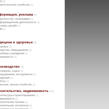
КХ
[0]
ергетическое хозяйство
[1]
формация, реклама
[4]
дательство, полиграфия
[1]
формационная деятельность
[1]
клама, дизайн
[1]
МИ
[1]
дицина и здоровье
[8]
оровье
[1]
карства, оборудование
[1]
чебные учреждения
[1]
ециалисты
[5]
оизводство
[5]
териалы, сырье
[1]
орудование, инструменты
[1]
одукция
[1]
боты
[1]
льское, лесное хозяйство
[1]
роительство, недвижимость
[31]
хитектура и проектирование
[1]
движимость
[2]
роительная техника
[1]
роительная экспертиза
[3]
роительные материалы