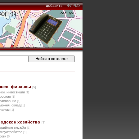
добавить
ФИРМУ
знес, финансы
[5]
нки, инвестиции
[1]
рсонал
[1]
рахование
[1]
можня, склад
[1]
нансы
[1]
родское хозяйство
[3]
арийные службы
[1]
агоустройство
[1]
роги
[0]