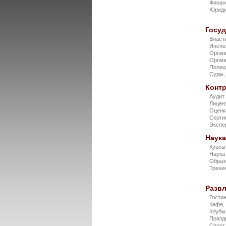
Финан
Юриди
Госу
Власт
Инспе
Орган
Орган
Поли
Суды,
Конт
Аудит
Лицен
Оцен
Серти
Экспе
Наука
Курс
Наук
Образ
Трени
Разв
Гости
Кафе,
Клубы
Празд
Спорт