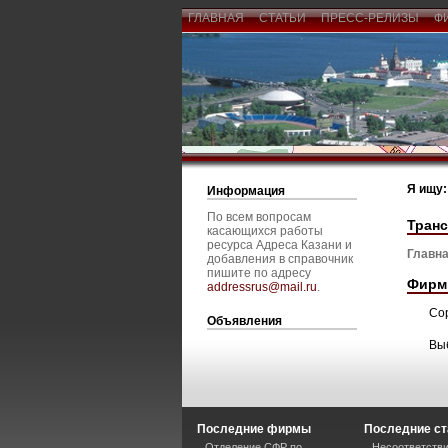
ГЛАВНАЯ
СТАТЬИ
ПРЕСС-РЕЛИЗЫ
Ф
Я ищу:
Информация
По всем вопросам
Тран
касающихся работы
ресурса Адреса Казани и
Главна
добавления в справочник
пишите по адресу
Фирм
addressrus@mail.ru
.
Со
Объявления
Вы
Последние фирмы
Последние ст
Отделение СФР по
Несоответстви