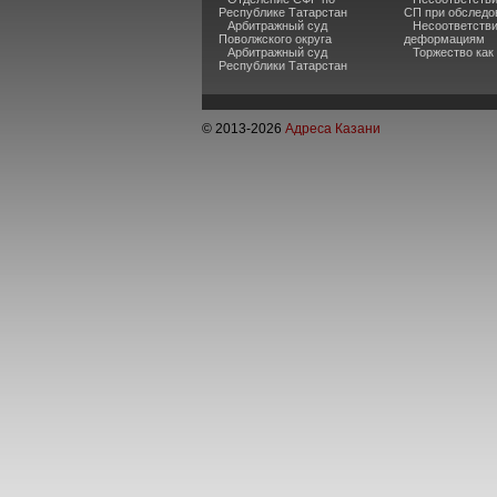
Республике Татарстан
СП при обследо
Арбитражный суд
Несоответстви
Поволжского округа
деформациям
Арбитражный суд
Торжество как
Республики Татарстан
© 2013-
2026
Адреса Казани