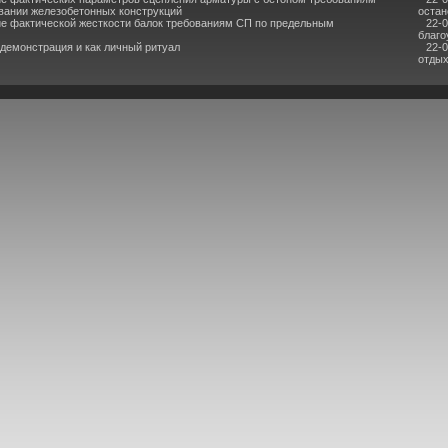
вании железобетонных конструкций
остан
е фактической жесткости балок требованиям СП по предельным
22-
благо
 демонстрация и как личный ритуал
22-
отдых