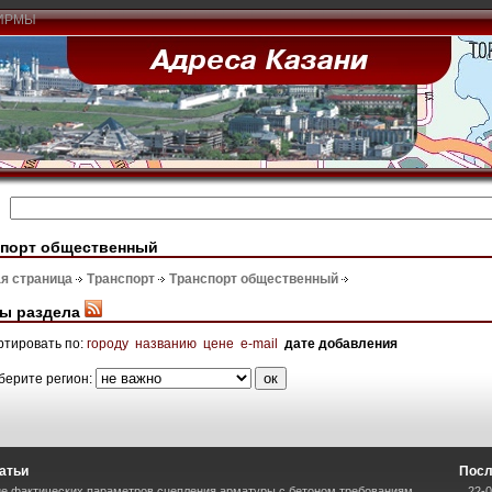
ИРМЫ
спорт общественный
я страница
Транспорт
Транспорт общественный
ы раздела
ртировать по:
городу
названию
цене
e-mail
дате добавления
берите регион:
атьи
Посл
е фактических параметров сцепления арматуры с бетоном требованиям
22-