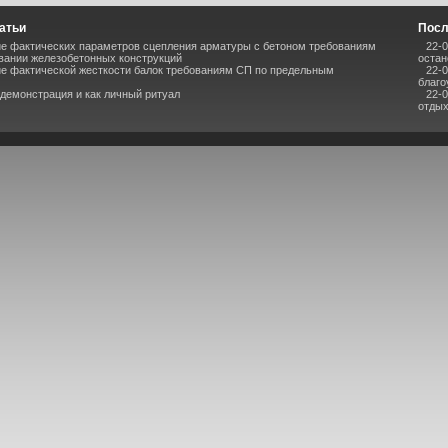
атьи
Посл
е фактических параметров сцепления арматуры с бетоном требованиям
22-
вании железобетонных конструкций
остан
е фактической жесткости балок требованиям СП по предельным
22-
благо
 демонстрация и как личный ритуал
22-
отдых