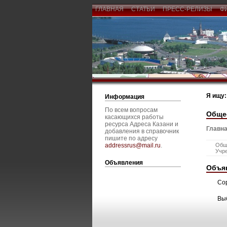
ГЛАВНАЯ
СТАТЬИ
ПРЕСС-РЕЛИЗЫ
Ф
Я ищу:
Информация
По всем вопросам
Обще
касающихся работы
ресурса Адреса Казани и
Главна
добавления в справочник
пишите по адресу
addressrus@mail.ru
.
Общ
Учр
Объявления
Объя
Со
Вы