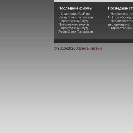
Последние фирмы
Последние ст
Отделение СФР по
Несоответстви
Республике Татарстан
СП при обследо
Арбитражный суд
Несоответстви
Поволжского округа
деформациям
Арбитражный суд
Торжество как
Республики Татарстан
© 2013-
2026
Адреса Казани