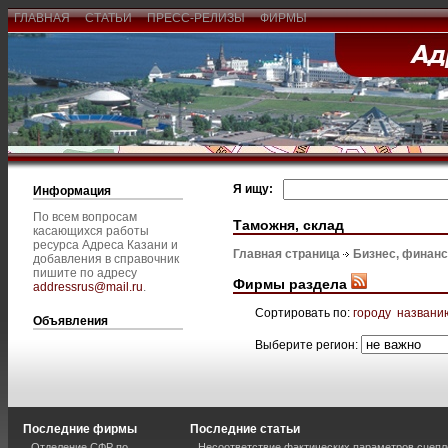
ГЛАВНАЯ
СТАТЬИ
ПРЕСС-РЕЛИЗЫ
ФИРМЫ
Я ищу:
Информация
По всем вопросам
Таможня, склад
касающихся работы
ресурса Адреса Казани и
Главная страница
Бизнес, финан
добавления в справочник
пишите по адресу
Фирмы раздела
addressrus@mail.ru
.
Сортировать по:
городу
названи
Объявления
Выберите регион:
Последние фирмы
Последние статьи
Отделение СФР по
Несоответствие фактических параметров сцепл