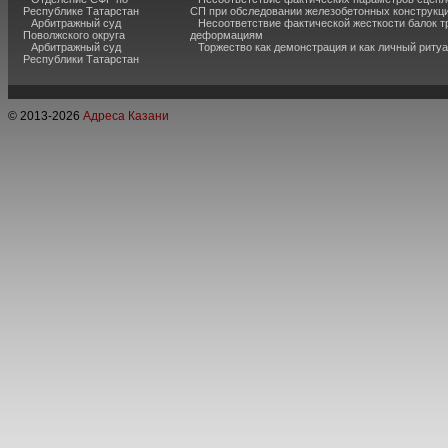
Республике Татарстан
СП при обследовании железобетонных конструкц
Арбитражный суд
Несоответствие фактической жесткости балок 
Поволжского округа
деформациям
Арбитражный суд
Торжество как демонстрация и как личный риту
Республики Татарстан
© 2013-
2026
Адреса Казани