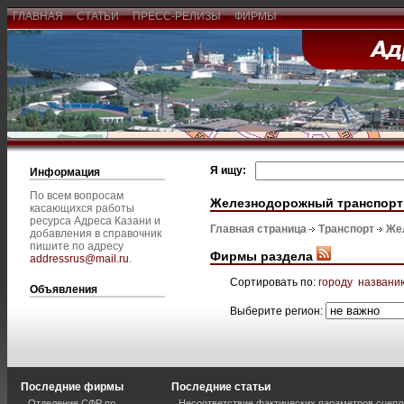
ГЛАВНАЯ
СТАТЬИ
ПРЕСС-РЕЛИЗЫ
ФИРМЫ
Я ищу:
Информация
По всем вопросам
Железнодорожный транспорт
касающихся работы
ресурса Адреса Казани и
Главная страница
Транспорт
Же
добавления в справочник
пишите по адресу
Фирмы раздела
addressrus@mail.ru
.
Сортировать по:
городу
названи
Объявления
Выберите регион:
Последние фирмы
Последние статьи
Отделение СФР по
Несоответствие фактических параметров сцепл