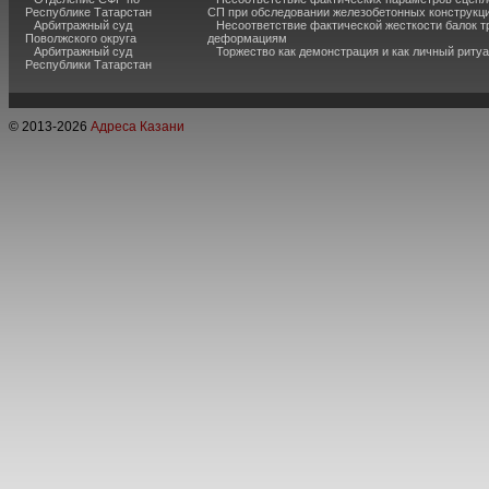
Республике Татарстан
СП при обследовании железобетонных конструкц
Арбитражный суд
Несоответствие фактической жесткости балок 
Поволжского округа
деформациям
Арбитражный суд
Торжество как демонстрация и как личный риту
Республики Татарстан
© 2013-
2026
Адреса Казани